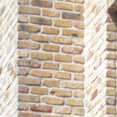
Slimme bediening
Somfy Tahoma Switch