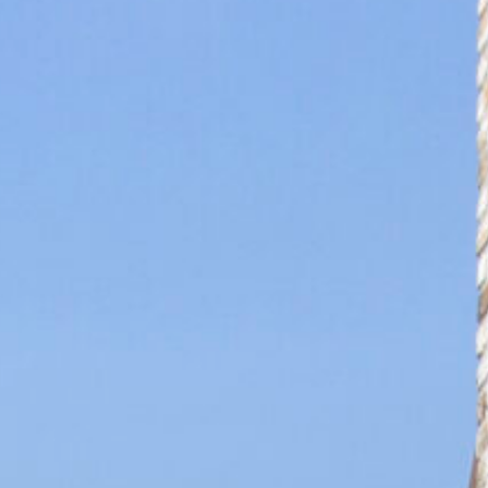
Horizontale zonwering
Knikarmscherm
Pergola
Serrezonwering
Parasols