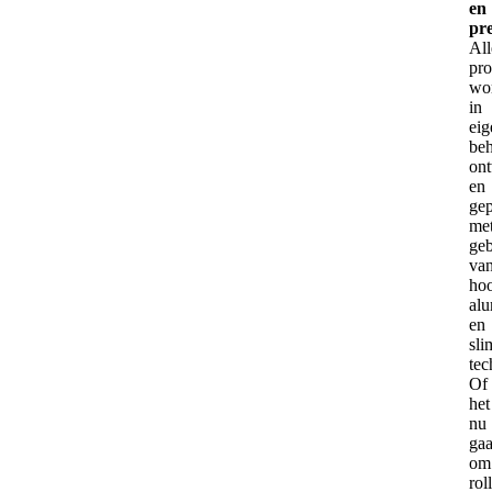
en
pre
All
pr
wo
in
eig
be
on
en
ge
me
geb
va
ho
al
en
sl
tec
Of
het
nu
gaa
om
rol