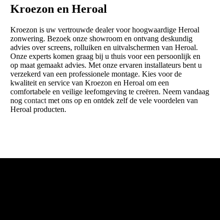
Kroezon en Heroal
Kroezon is uw vertrouwde dealer voor hoogwaardige Heroal
zonwering. Bezoek onze showroom en ontvang deskundig
advies over screens, rolluiken en uitvalschermen van Heroal.
Onze experts komen graag bij u thuis voor een persoonlijk en
op maat gemaakt advies. Met onze ervaren installateurs bent u
verzekerd van een professionele montage. Kies voor de
kwaliteit en service van Kroezon en Heroal om een
comfortabele en veilige leefomgeving te creëren. Neem vandaag
nog
contact
met ons op en ontdek zelf de vele voordelen van
Heroal producten.
Offerte aanvragen
U ontvangt zo snel als mogelijk een passende offerte!