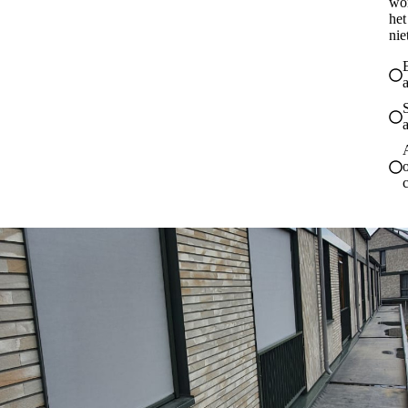
wo
het
nie
a