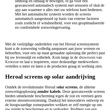
omhoog en omlaag te bewegen, of ga voor een
geavanceerd automatisch systeem met sensoren of sluit de
app
aan waarmee u alles met uw telefoon kunt bedienen.
Met het automatische systeem worden de screens
automatisch aangestuurd op basis van externe factoren
zoals zonlicht of windsnelheid, voor een geoptimaliseerde
en comfortabele zonweringervaring.
Met de veelzijdige onderdelen van het Heroal screensysteem
kunt u de zonwering volledig aanpassen aan jouw wensen en
behoeften, voor een op maat gemaakte oplossing die perfect past
bij uw levensstijl en esthetiek. Kom langs in de
showroom
van
Kroezon
en laat u inspireren, onze deskundige medewerkers
vertellen u meer en laten u de producten graag in werking zien.
Heroal screens op solar aandrijving
Ontdek de revolutionaire Heroal s
olar screens
, de ultieme
zonweringoplossing
zonder kabels
. Deze geavanceerde screens
bieden uitstekende bescherming tegen de zon en vereisen geen
externe stroomvoorziening. Dankzij het innovatieve ontwerp en
de hoogwaardige zonnepanelen wekken ze zelf energie op om
uw ruimte te beschermen en te verkoelen. Profiteer van een