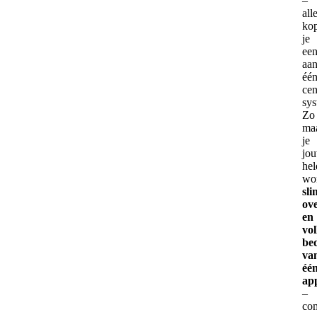
–
all
ko
je
ee
aa
éé
cen
sys
Zo
ma
je
jo
hel
wo
sli
ove
en
vol
be
va
éé
ap
–
com