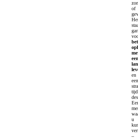
zo
of
gev
He
sta
gar
vo
be
op
me
ee
la
le
en
ee
str
tij
des
Ee
me
wa
u
ku
ve
–