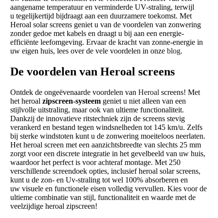
aangename temperatuur en verminderde UV-straling, terwijl
u tegelijkertijd bijdraagt aan een duurzamere toekomst. Met
Heroal solar screens geniet u van de voordelen van zonwering
zonder gedoe met kabels en draagt u bij aan een energie-
efficiënte leefomgeving. Ervaar de kracht van zonne-energie in
uw eigen huis, lees over de vele voordelen in onze
blog
.
De voordelen van Heroal screens
Ontdek de ongeëvenaarde voordelen van
Heroal
screens! Met
het heroal
zipscreen-systeem
geniet u niet alleen van een
stijlvolle uitstraling, maar ook van ultieme functionaliteit.
Dankzij de innovatieve ritstechniek zijn de screens stevig
verankerd en bestand tegen windsnelheden tot 145 km/u. Zelfs
bij sterke windstoten kunt u de zonwering moeiteloos neerlaten.
Het heroal screen met een aanzichtsbreedte van slechts 25 mm
zorgt voor een discrete integratie in het gevelbeeld van uw huis,
waardoor het perfect is voor achteraf montage. Met 250
verschillende screendoek opties, inclusief heroal solar screens,
kunt u de zon- en Uv-straling tot wel 100% absorberen en
uw visuele en functionele eisen volledig vervullen. Kies voor de
ultieme combinatie van stijl, functionaliteit en waarde met de
veelzijdige heroal zipscreen!