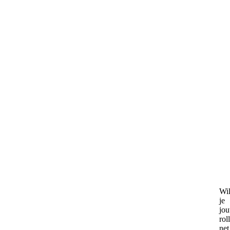
Wi
je
jo
rol
net