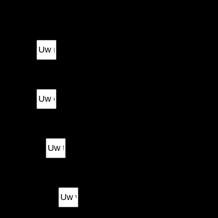
Offerte aanvragen
U ontvangt zo snel als mogelijk een passende offerte!
Naam
Email
Telefoon
Woonplaats