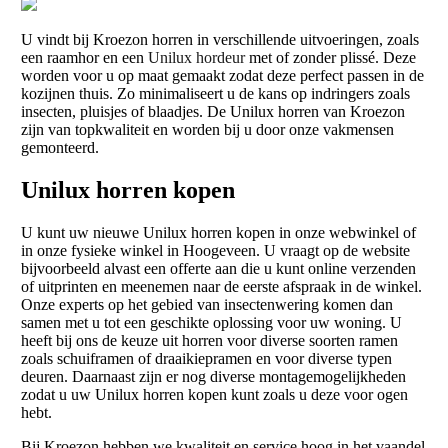
U vindt bij Kroezon horren in verschillende uitvoeringen, zoals
een raamhor en een
Unilux hordeur
met of zonder plissé. Deze
worden voor u op maat gemaakt zodat deze perfect passen in de
kozijnen thuis. Zo minimaliseert u de kans op indringers zoals
insecten, pluisjes of blaadjes. De Unilux horren van Kroezon
zijn van topkwaliteit en worden bij u door onze vakmensen
gemonteerd.
Unilux horren kopen
U kunt uw nieuwe Unilux horren kopen in onze webwinkel of
in onze fysieke winkel in Hoogeveen. U vraagt op de website
bijvoorbeeld alvast een offerte aan die u kunt online verzenden
of uitprinten en meenemen naar de eerste afspraak in de winkel.
Onze experts op het gebied van insectenwering komen dan
samen met u tot een geschikte oplossing voor uw woning. U
heeft bij ons de keuze uit horren voor diverse soorten ramen
zoals schuiframen of draaikiepramen en voor diverse typen
deuren. Daarnaast zijn er nog diverse montagemogelijkheden
zodat u uw Unilux horren kopen kunt zoals u deze voor ogen
hebt.
Bij Kroezon hebben we kwaliteit en service hoog in het vaandel