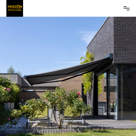
Houdt muggen, vliegen en blaadjes uit huis met de Unilux horren.