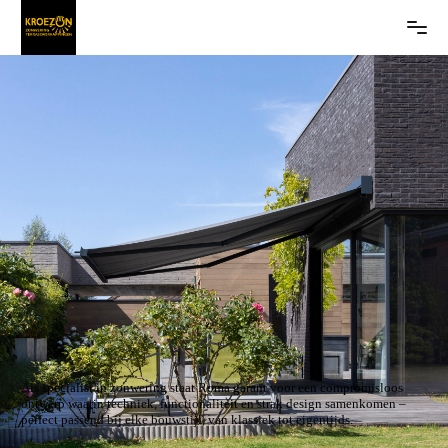
Als specialist in zonwering staat Roma garant voor een compromisloos
ontwerp waarin techniek, functionaliteit en strak design samenkomen –
perfect passend bij elke bouwstijl, van klassiek tot eigentijds.