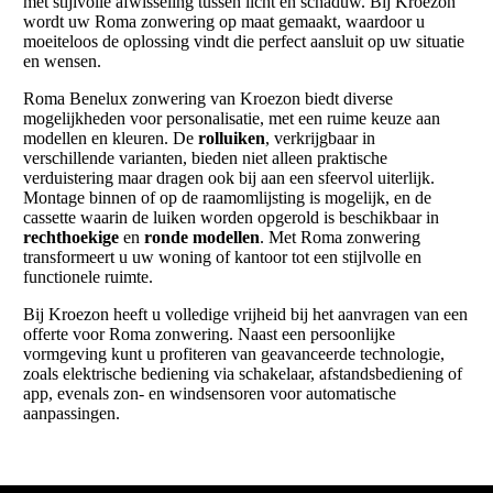
met stijlvolle afwisseling tussen licht en schaduw. Bij Kroezon
wordt uw Roma zonwering op maat gemaakt, waardoor u
moeiteloos de oplossing vindt die perfect aansluit op uw situatie
en wensen.
Roma Benelux zonwering van Kroezon biedt diverse
mogelijkheden voor personalisatie, met een ruime keuze aan
modellen en kleuren. De
rolluiken
, verkrijgbaar in
verschillende varianten, bieden niet alleen praktische
verduistering maar dragen ook bij aan een sfeervol uiterlijk.
Montage binnen of op de raamomlijsting is mogelijk, en de
cassette waarin de luiken worden opgerold is beschikbaar in
rechthoekige
en
ronde modellen
. Met Roma zonwering
transformeert u uw woning of kantoor tot een stijlvolle en
functionele ruimte.
Bij Kroezon heeft u volledige vrijheid bij het aanvragen van een
offerte voor Roma zonwering. Naast een persoonlijke
vormgeving kunt u profiteren van geavanceerde technologie,
zoals elektrische bediening via schakelaar, afstandsbediening of
app, evenals zon- en windsensoren voor automatische
aanpassingen.