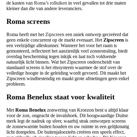
de kasten van
Roma’s rolluiken
in veel gevallen tot drie maten
kleiner dan die van andere leveranciers.
Roma screens
Roma heeft met het
Zipscreen
een uniek ontwerp gecreëerd dat
geen enkele concurrent op de markt evenaart. Het
Zipscreen
is
een veelzijdige alleskunner. Wanneer het voor het raam is
gemonteerd, reflecteert het aanzienlijk veel zonnestraling, biedt
overdag bescherming tegen inkijk en laat toch voldoende
natuurlijk licht binnen. Wat het Zipscreen onderscheidt van
standaard screens is het ritssysteem waarmee de stof over de
volledige hoogte in de geleiding wordt gevoerd. Dit maakt het
Zipscreen windbestendig en maakt grote afmetingen geen enkel
probleem.
Roma Benelux staat voor kwaliteit
Met
Roma Benelux
zonwering van Kroezon bent u altijd klaar
voor de zon, ongeacht de invalshoek. Dit hoogwaardige Duitse
merk legt de nadruk op sfeer, waarbij strak ontworpen screens
de zonnewarmte buiten houden en uw ruimte in een gelijkmatig
licht dompelen. De buitenjaloezieën creëren een speels effect,