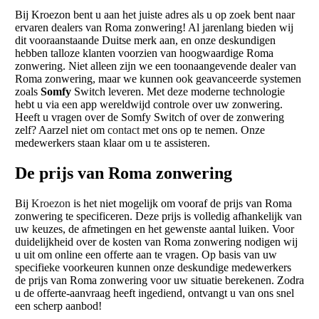
Bij Kroezon bent u aan het juiste adres als u op zoek bent naar
ervaren dealers van Roma zonwering! Al jarenlang bieden wij
dit vooraanstaande Duitse merk aan, en onze deskundigen
hebben talloze klanten voorzien van hoogwaardige Roma
zonwering. Niet alleen zijn we een toonaangevende dealer van
Roma zonwering, maar we kunnen ook geavanceerde systemen
zoals
Somfy
Switch leveren. Met deze moderne technologie
hebt u via een app wereldwijd controle over uw zonwering.
Heeft u vragen over de Somfy Switch of over de zonwering
zelf? Aarzel niet om
contact
met ons op te nemen. Onze
medewerkers staan klaar om u te assisteren.
De prijs van Roma zonwering
Bij
Kroezon
is het niet mogelijk om vooraf de prijs van Roma
zonwering te specificeren. Deze prijs is volledig afhankelijk van
uw keuzes, de afmetingen en het gewenste aantal luiken. Voor
duidelijkheid over de kosten van Roma zonwering nodigen wij
u uit om online een offerte aan te vragen. Op basis van uw
specifieke voorkeuren kunnen onze deskundige medewerkers
de prijs van Roma zonwering voor uw situatie berekenen. Zodra
u de offerte-aanvraag heeft ingediend, ontvangt u van ons snel
een scherp aanbod!