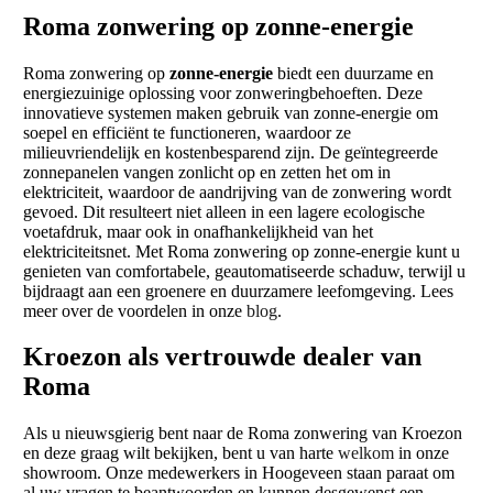
Roma zonwering op zonne-energie
Roma zonwering op
zonne-energie
biedt een duurzame en
energiezuinige oplossing voor zonweringbehoeften. Deze
innovatieve systemen maken gebruik van zonne-energie om
soepel en efficiënt te functioneren, waardoor ze
milieuvriendelijk en kostenbesparend zijn. De geïntegreerde
zonnepanelen vangen zonlicht op en zetten het om in
elektriciteit, waardoor de aandrijving van de zonwering wordt
gevoed. Dit resulteert niet alleen in een lagere ecologische
voetafdruk, maar ook in onafhankelijkheid van het
elektriciteitsnet. Met Roma zonwering op zonne-energie kunt u
genieten van comfortabele, geautomatiseerde schaduw, terwijl u
bijdraagt aan een groenere en duurzamere leefomgeving. Lees
meer over de voordelen in onze
blog
.
Kroezon als vertrouwde dealer van
Roma
Als u nieuwsgierig bent naar de Roma zonwering van Kroezon
en deze graag wilt bekijken, bent u van harte
welkom
in onze
showroom. Onze medewerkers in Hoogeveen staan paraat om
al uw vragen te beantwoorden en kunnen desgewenst een