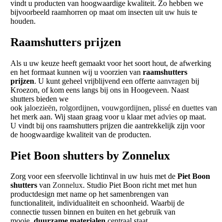
vindt u producten van hoogwaardige kwaliteit. Zo hebben we
bijvoorbeeld raamhorren op maat om insecten uit uw huis te
houden.
Raamshutters prijzen
Als u uw keuze heeft gemaakt voor het soort hout, de afwerking
en het formaat kunnen wij u voorzien van
raamshutters
prijzen
. U kunt geheel vrijblijvend een offerte
aanvragen
bij
Kroezon, of kom eens langs bij ons in Hoogeveen. Naast
shutters bieden we
ook
jaloezieën
,
rolgordijnen
,
vouwgordijnen
,
plissé
en
duettes
van
het merk aan. Wij staan graag voor u klaar met
advies
op maat.
U vindt bij ons raamshutters prijzen die aantrekkelijk zijn voor
de hoogwaardige kwaliteit van de producten.
Piet Boon shutters
by Zonnelux
Zorg voor een sfeervolle lichtinval in uw huis met de
Piet Boon
shutters
van
Zonnelux
. Studio Piet Boon richt met met hun
productdesign met name op het samenbrengen van
functionaliteit, individualiteit en schoonheid. Waarbij de
connectie tussen binnen en buiten en het gebruik van
mooie,
duurzame materialen
centraal staat.