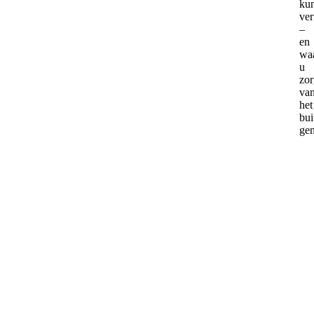
ku
ve
–
en
wa
u
zor
va
het
bui
gen