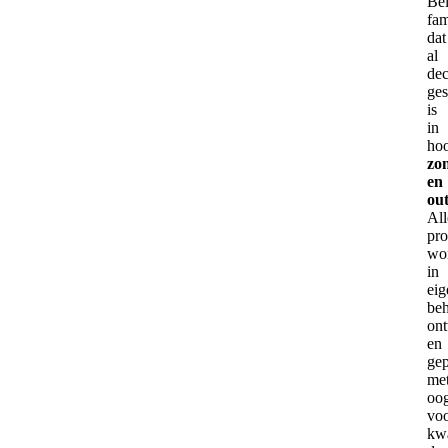
Bel
fam
dat
al
de
ges
is
in
ho
zo
en
ou
All
pr
wo
in
eig
be
on
en
ge
me
oo
vo
kwa