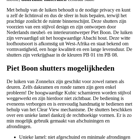
Met behulp van de luiken behoudt u de nodige privacy en kunt
u zelf de lichtinval en dus de sfeer in huis bepalen, terwijl het
prachtige zonlicht de ruimte binnenschijnt. Deze shutters zijn
voorzien van een stijlvol design en zijn ontworpen door
Nederlands meubel- en interieurontwerper Piet Boon. De luiken
zijn vervaardigd uit het hoogwaardige Abachi hout. Deze witte
loofhoutsoort is afkomstig uit West-Afrika en staat bekend om
vormvastigheid, een hoge kwaliteit en een lange levensduur. De
shutters zijn verkrijgbaar in de kleuren PB 01 t/m PB 08.
Piet Boon shutters mogelijkheden
De luiken van Zonnelux zijn geschikt voor zowel ramen als
deuren. Zelfs dakramen en ronde ramen zijn geen enkel
probleem! De hoogwaardige Kubic scharnieren worden stijlvol
weggewerkt en zijn hierdoor niet zichtbaar. De bediening is
eveneens verborgen en is eenvoudig handmatig te bedienen met
behulp van het Clear View mechanisme. De shutters beschkken
over een unieke lamel dankzij de rechthoekige vormen. Er is zo
min mogelijk gebruik gemaakt van afschuiningen en
afrondingen.
Unieke lamel: niet afgeschuind en minimale afrondingen