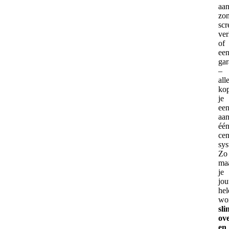
aa
zo
scr
ver
of
ee
ga
–
all
ko
je
ee
aa
éé
cen
sys
Zo
ma
je
jo
hel
wo
sli
ove
en