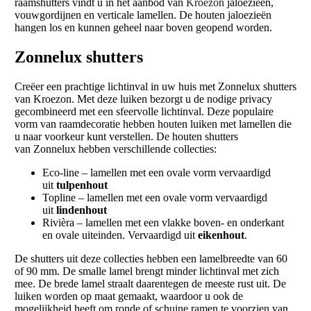
raamshutters vindt u in het aanbod van
Kroezon
jaloezieën,
vouwgordijnen en verticale lamellen. De houten jaloezieën
hangen los en kunnen geheel naar boven geopend worden.
Zonnelux shutters
Creëer een prachtige lichtinval in uw huis met Zonnelux shutters
van Kroezon. Met deze luiken bezorgt u de nodige privacy
gecombineerd met een sfeervolle lichtinval. Deze populaire
vorm van raamdecoratie hebben houten luiken met lamellen die
u naar voorkeur kunt verstellen. De houten shutters
van Zonnelux hebben verschillende collecties:
Eco-line – lamellen met een ovale vorm vervaardigd
uit
tulpenhout
Topline – lamellen met een ovale vorm vervaardigd
uit
lindenhout
Rivièra – lamellen met een vlakke boven- en onderkant
en ovale uiteinden. Vervaardigd uit
eikenhout
.
De shutters uit deze collecties hebben een lamelbreedte van 60
of 90 mm. De smalle lamel brengt minder lichtinval met zich
mee. De brede lamel straalt daarentegen de meeste rust uit. De
luiken worden op maat gemaakt, waardoor u ook de
mogelijkheid heeft om ronde of schuine ramen te voorzien van