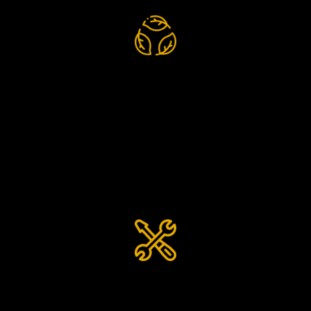
Duurzame producten
voorzien van CE/TÜV
certificaat
Deskundige en zorgvuldige
montage door onze monteurs