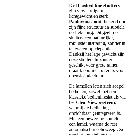
De
Brushed-line shutters
zijn vervaardigd uit
lichtgewicht en sterk
Paulownia-hout
, bekend om
zijn fijne structuur en subtiele
nerftekening. Dit geeft de
shutters een natuurlijke,
robuuste uitstraling, zonder in
te leveren op elegantie.
Dankzij het lage gewicht zijn
deze shutters bijzonder
geschikt voor grote ramen,
draai-kiepramen of zelfs voor
openslaande deuren.
De lamellen laten zich soepel
bedienen, zowel met een
klassieke bedieningslat als via
het
ClearView-systeem
,
waarbij de bediening
onzichtbaar geïntegreerd is.
Met één beweging kantelt u
een lamel, waarna de rest
automatisch meebeweegt. Zo
regelt u moeiteloos de