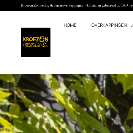
Kroezon Zonwering & Terrasoverkappingen - 4.7 sterren gebaseerd op 100+ r
HOME
OVERKAPPINGEN
Terrasoverkappingen
Buitenzonwering
Overkaping met glas
Verticale zonwering
Overkapping met lamellen
Screens
Overkapping met doekdak
Rolluiken
Overkapping met vouwdak
Buitenjaloezieën
Uitvalschermen
Markiezen
Solar zonwering