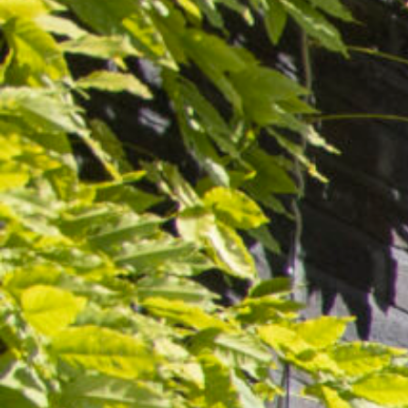
Horizontale zonwering
Knikarmscherm
Pergola
Serrezonwering
Parasols