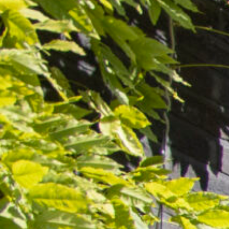
Horizontale zonwering
Knikarmscherm
Pergola
Serrezonwering
Parasols