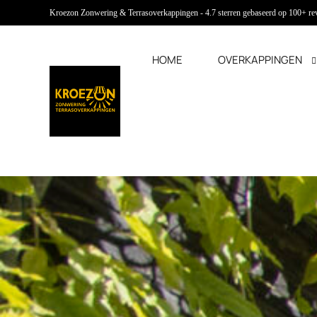
Kroezon Zonwering & Terrasoverkappingen - 4.7 sterren gebaseerd op 100+ r
HOME
OVERKAPPINGEN
Terrasoverkappingen
Buitenzonwering
Overkaping met glas
Verticale zonwering
Overkapping met lamellen
Screens
Overkapping met doekdak
Rolluiken
Overkapping met vouwdak
Buitenjaloezieën
Uitvalschermen
Markiezen
Solar zonwering